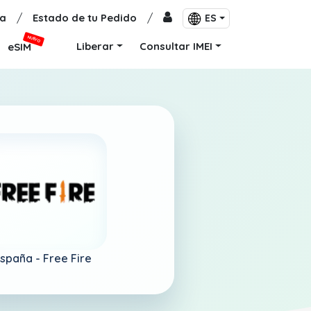
a
/
Estado de tu Pedido
/
ES
NUEVO
Liberar
Consultar IMEI
eSIM
spaña -
Free Fire