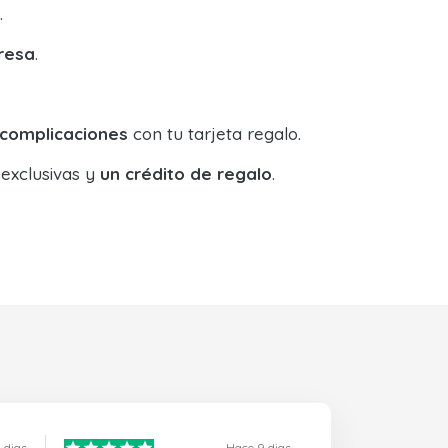
.
resa
.
 complicaciones
con tu tarjeta regalo.
 exclusivas y
un crédito de regalo
.
 dias
Hace 9 dias