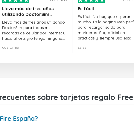
Llevo más de tres años
Es fácil
utilizando DoctorSim…
Es fácil. No hay que esperar
mucho. Es la página web perf
Llevo más de tres años utilizando
para recargar saldo para
DoctorSim para todas mis
marineros. Soy oficial en
recargas de celular por Internet y,
prácticas y siempre uso esta
hasta ahora, ¡no tengo ninguna
página web.
queja! ¡¡¡Muy recomendable!!!
customer
ss ss
recuentes sobre tarjetas regalo Free
Fire España?