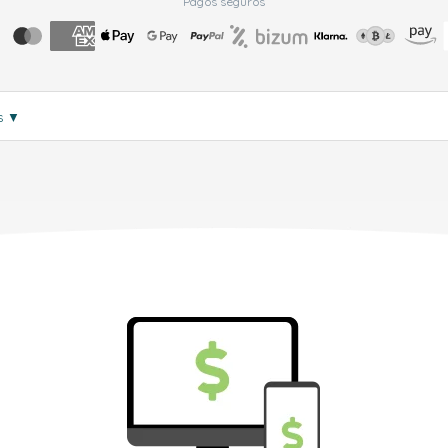
Pagos seguros
s
▼