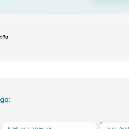
aña
ego:
Tarjeta Regalo Free Fire
Tarjeta Regal