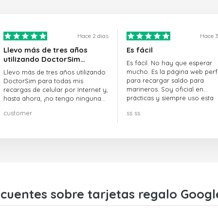
Hace 2 dias
Hace 3
Llevo más de tres años
Es fácil
utilizando DoctorSim…
Es fácil. No hay que esperar
mucho. Es la página web perf
Llevo más de tres años utilizando
para recargar saldo para
DoctorSim para todas mis
marineros. Soy oficial en
recargas de celular por Internet y,
prácticas y siempre uso esta
hasta ahora, ¡no tengo ninguna
página web.
queja! ¡¡¡Muy recomendable!!!
customer
ss ss
cuentes sobre tarjetas regalo Goog