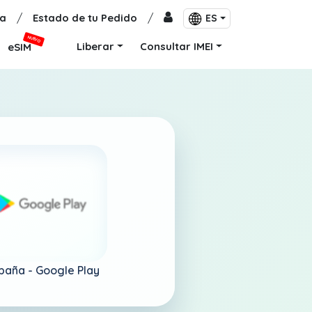
a
/
Estado de tu Pedido
/
ES
NUEVO
Liberar
Consultar IMEI
eSIM
paña -
Google Play