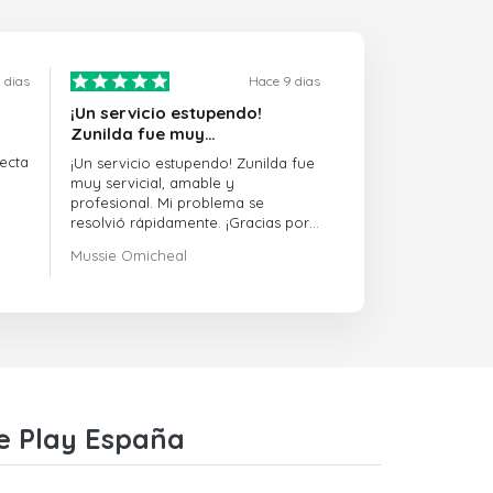
 dias
Hace 9 dias
¡Un servicio estupendo!
Zunilda fue muy…
ecta
¡Un servicio estupendo! Zunilda fue
muy servicial, amable y
profesional. Mi problema se
resolvió rápidamente. ¡Gracias por
la excelente atención!
Mussie Omicheal
le Play España