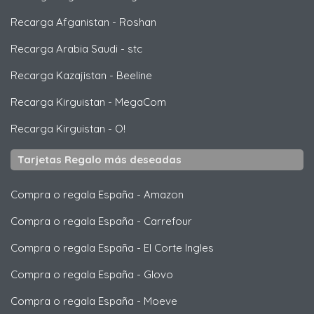
Recarga Afganistan
-
Roshan
Recarga Arabia Saudi
-
stc
Recarga Kazajistan
-
Beeline
Recarga Kirguistan
-
MegaCom
Recarga Kirguistan
-
O!
Tarjetas Regalo más deseadas
Compra o regala España
-
Amazon
Compra o regala España
-
Carrefour
Compra o regala España
-
El Corte Ingles
Compra o regala España
-
Glovo
Compra o regala España
-
Moeve