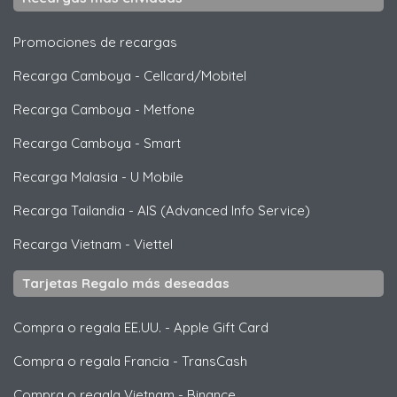
Promociones de recargas
Recarga Camboya
-
Cellcard/Mobitel
Recarga Camboya
-
Metfone
Recarga Camboya
-
Smart
Recarga Malasia
-
U Mobile
Recarga Tailandia
-
AIS (Advanced Info Service)
Recarga Vietnam
-
Viettel
Tarjetas Regalo más deseadas
Compra o regala EE.UU.
-
Apple Gift Card
Compra o regala Francia
-
TransCash
Compra o regala Vietnam
-
Binance