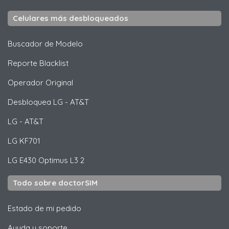
Celulares más desbloqueados
Buscador de Modelo
Reporte Blacklist
Operador Original
Desbloquea
LG
- AT&T
LG
- AT&T
LG
KF701
LG
E430 Optimus L3 2
Todo sobre doctorSIM
Estado de mi pedido
Ayuda y soporte