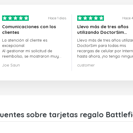
Hace 1 dias
Hace 4
Comunicaciones con los
Llevo más de tres años
clientes
utilizando DoctorSim…
La atención al cliente es
Llevo más de tres años utiliz
excepcional.
DoctorSim para todas mis
Al gestionar mi solicitud de
recargas de celular por Intern
reembolso, se mostraron muy
hasta ahora, ¡no tengo ningu
profesionales y rápidos en la
queja! ¡¡¡Muy recomendable!!!
Joe Saun
customer
gestión, y resolvieron mi
problema.
uentes sobre tarjetas regalo Battlefi