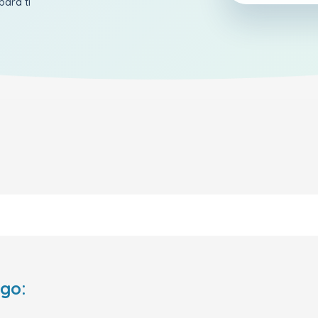
para ti
ego: