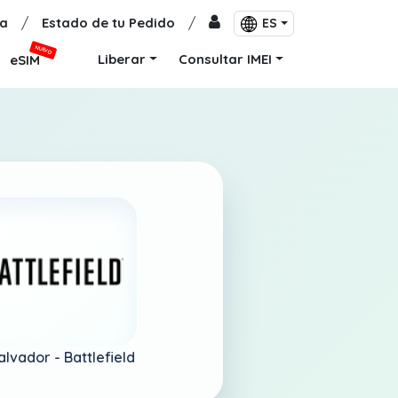
a
/
Estado de tu Pedido
/
ES
NUEVO
Liberar
Consultar IMEI
eSIM
Salvador -
Battlefield