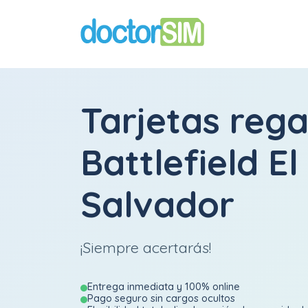
Tarjetas rega
Battlefield El
Salvador
¡Siempre acertarás!
Entrega inmediata y 100% online
Pago seguro sin cargos ocultos