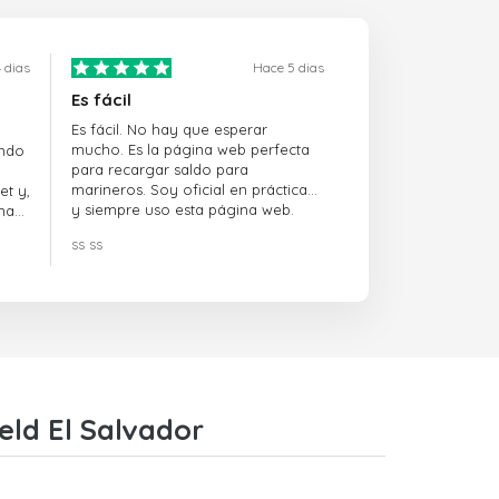
 dias
Hace 5 dias
Es fácil
Es fácil. No hay que esperar
mucho. Es la página web perfecta
ando
para recargar saldo para
marineros. Soy oficial en prácticas
et y,
y siempre uso esta página web.
na
ss ss
eld El Salvador