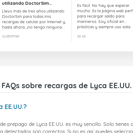
utilizando DoctorSim…
Es fácil. No hay que esperar
mucho. Es la página web perf
Llevo más de tres años utilizando
para recargar saldo para
DoctorSim para todas mis
marineros. Soy oficial en
recargas de celular por Internet y,
prácticas y siempre uso esta
hasta ahora, ¡no tengo ninguna
página web.
queja! ¡¡¡Muy recomendable!!!
customer
ss ss
FAQs sobre recargas de Lyca EE.UU.
a EE.UU.?
 de prepago de Lyca EE.UU. es muy sencillo. Solo tienes q
 detectados son correctos. Si no es así, puedes seleccio