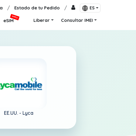
a
/
Estado de tu Pedido
/
ES
NUEVO
Liberar
Consultar IMEI
eSIM
EE.UU. -
Lyca