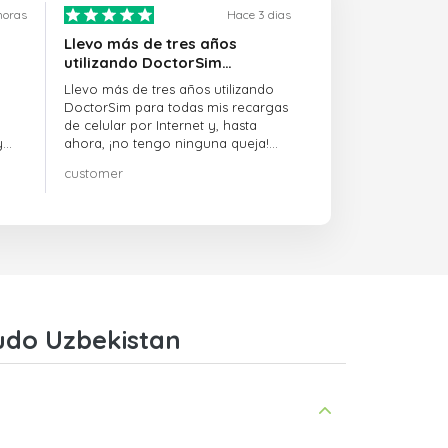
horas
Hace 3 dias
Llevo más de tres años
utilizando DoctorSim…
Llevo más de tres años utilizando
DoctorSim para todas mis recargas
de celular por Internet y, hasta
y
ahora, ¡no tengo ninguna queja!
¡¡¡Muy recomendable!!!
customer
on
Ludo Uzbekistan