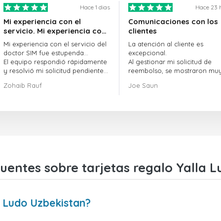
Hace 1 dias
Hace 23 
Mi experiencia con el
Comunicaciones con los
servicio. Mi experiencia con
clientes
el servicio de doctorSIM fue
Mi experiencia con el servicio del
La atención al cliente es
estupenda.
doctor SIM fue estupenda...
excepcional.
El equipo respondió rápidamente
Al gestionar mi solicitud de
y resolvió mi solicitud pendiente
reembolso, se mostraron mu
sin demora.
profesionales y rápidos en la
Zohaib Rauf
Joe Saun
En general, fue una gran decisión
gestión del proceso, y lograr
elegir al doctor SIM.
resolver mi problema.
¡Gracias!
uentes sobre tarjetas regalo Yalla 
a Ludo Uzbekistan?