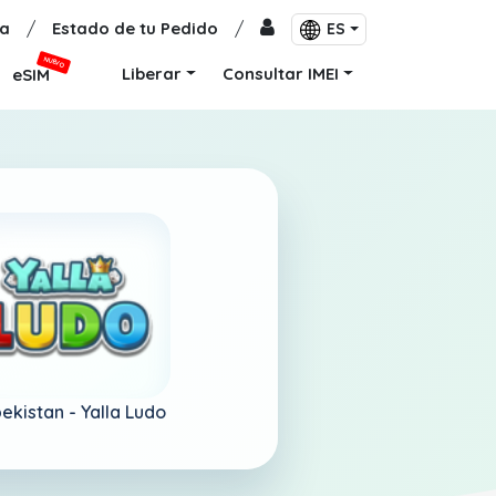
a
/
Estado de tu Pedido
/
ES
NUEVO
Liberar
Consultar IMEI
eSIM
ekistan -
Yalla Ludo