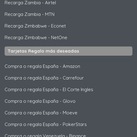
Recarga Zambia
-
Airtel
Recarga Zambia
-
MTN
Recarga Zimbabwe
-
Econet
Recarga Zimbabwe
-
NetOne
Tarjetas Regalo más deseadas
Compra o regala España
-
Amazon
Compra o regala España
-
Carrefour
Compra o regala España
-
El Corte Ingles
Compra o regala España
-
Glovo
Compra o regala España
-
Moeve
Compra o regala España
-
PokerStars
Compra o regala Venezuela
-
Binance