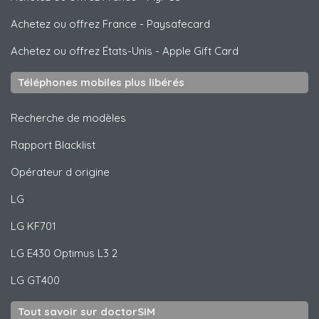
Achetez ou offrez France
-
Paysafecard
Achetez ou offrez États-Unis
-
Apple Gift Card
Téléphones mobiles plus libérés
Recherche de modèles
Rapport Blacklist
Opérateur d origine
LG
LG
KF701
LG
E430 Optimus L3 2
LG
GT400
Tout savoir sur doctorSIM