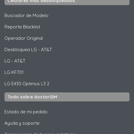
Celulares más desbloqueados
Buscador de Modelo
Reporte Blacklist
Operador Original
Desbloquea
LG
- AT&T
LG
- AT&T
LG
KF701
LG
E430 Optimus L3 2
Todo sobre doctorSIM
Estado de mi pedido
Ayuda y soporte