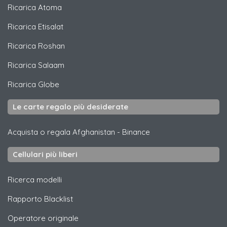
Ricarica
Atoma
Ricarica
Etisalat
Ricarica
Roshan
Ricarica
Salaam
Ricarica
Globe
Le carte regalo più desiderate
Acquista o regala Afghanistan
-
Binance
Cellulari più liberi
Ricerca modelli
Rapporto Blacklist
Operatore originale