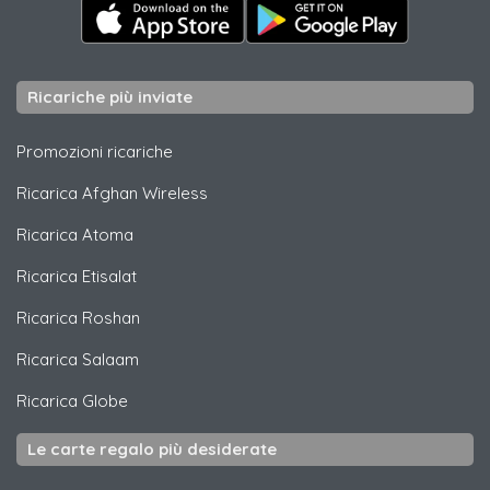
Ricariche più inviate
Promozioni ricariche
Ricarica
Afghan Wireless
Ricarica
Atoma
Ricarica
Etisalat
Ricarica
Roshan
Ricarica
Salaam
Ricarica
Globe
Le carte regalo più desiderate