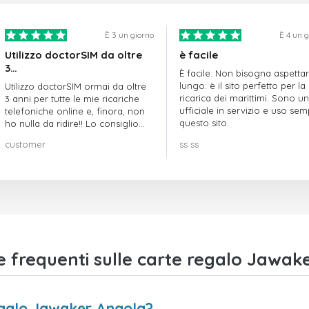
È 3 un giorno
È 4 un 
Utilizzo doctorSIM da oltre
è facile
3…
È facile. Non bisogna aspetta
lungo: è il sito perfetto per la
Utilizzo doctorSIM ormai da oltre
ricarica dei marittimi. Sono un
3 anni per tutte le mie ricariche
ufficiale in servizio e uso se
telefoniche online e, finora, non
questo sito.
ho nulla da ridire!! Lo consiglio
vivamente!!!
customer
ss ss
frequenti sulle carte regalo Jawak
egalo Jawaker Angola?