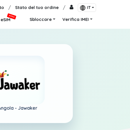
to
/
Stato del tuo ordine
/
IT
NUOVO
Sbloccare
Verifica IMEI
eSIM
Angola -
Jawaker