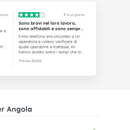
giorno
È 8 un giorno
Sono bravi nel loro lavoro,
sono affidabili e sono sempre
re a
puntuali
Il mio telefono era vincolato a un
operatore e volevo verificare di
mpre
quale operatore si trattasse; mi
hanno aiutato entro i tempi che mi
avevano indicato
Travixx Blakk
er Angola