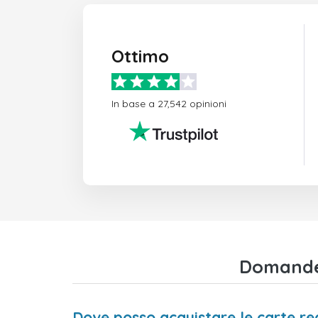
Ottimo
In base a 27,542 opinioni
Domande 
Dove posso acquistare le carte r