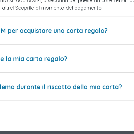
nto su doctorSIM, a seconda del paese da cui effettui l'a
te altre! Scoprile al momento del pagamento.
IM per acquistare una carta regalo?
e la mia carta regalo?
lema durante il riscatto della mia carta?