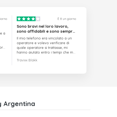
giorno
È 8 un giorno
Sono bravi nel loro lavoro,
sono affidabili e sono sempre
re a
puntuali
Il mio telefono era vincolato a un
operatore e volevo verificare di
mpre
quale operatore si trattasse; mi
hanno aiutato entro i tempi che mi
avevano indicato
Travixx Blakk
y Argentina