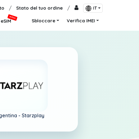
to
/
Stato del tuo ordine
/
IT
NUOVO
Sbloccare
Verifica IMEI
eSIM
gentina -
Starzplay