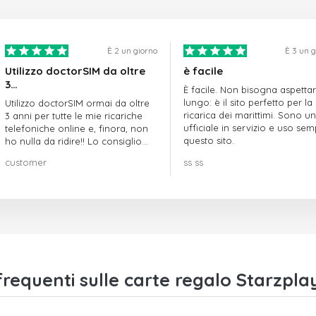
È 2 un giorno
È 3 un 
Utilizzo doctorSIM da oltre
è facile
3…
È facile. Non bisogna aspetta
lungo: è il sito perfetto per la
Utilizzo doctorSIM ormai da oltre
ricarica dei marittimi. Sono un
3 anni per tutte le mie ricariche
ufficiale in servizio e uso se
telefoniche online e, finora, non
questo sito.
ho nulla da ridire!! Lo consiglio
vivamente!!!
customer
ss ss
equenti sulle carte regalo Starzpla