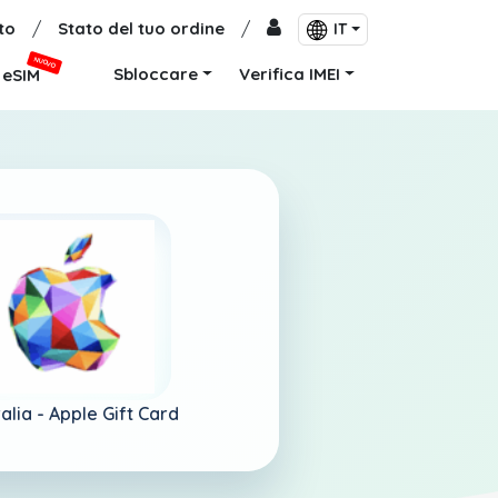
to
/
Stato del tuo ordine
/
IT
NUOVO
Sbloccare
Verifica IMEI
eSIM
alia -
Apple Gift Card