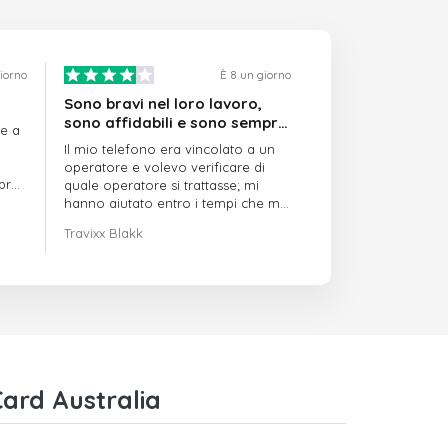
giorno
È 8 un giorno
Sono bravi nel loro lavoro,
sono affidabili e sono sempre
re a
puntuali
Il mio telefono era vincolato a un
operatore e volevo verificare di
mpre
quale operatore si trattasse; mi
hanno aiutato entro i tempi che mi
avevano indicato
Travixx Blakk
ard Australia