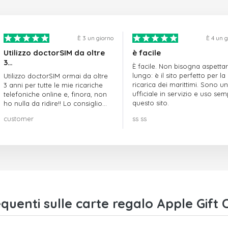
È 3 un giorno
È 4 un 
Utilizzo doctorSIM da oltre
è facile
3…
È facile. Non bisogna aspetta
lungo: è il sito perfetto per la
Utilizzo doctorSIM ormai da oltre
ricarica dei marittimi. Sono un
3 anni per tutte le mie ricariche
ufficiale in servizio e uso se
telefoniche online e, finora, non
questo sito.
ho nulla da ridire!! Lo consiglio
vivamente!!!
customer
ss ss
uenti sulle carte regalo Apple Gift C