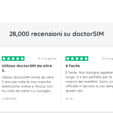
28,000 recensioni su doctorSIM
È 2 un giorno
È 4 un 
Utilizzo doctorSIM da oltre
è facile
3…
È facile. Non bisogna aspetta
lungo: è il sito perfetto per la
Utilizzo doctorSIM ormai da oltre
ricarica dei marittimi. Sono un
3 anni per tutte le mie ricariche
ufficiale in servizio e uso se
telefoniche online e, finora, non
questo sito.
ho nulla da ridire!! Lo consiglio
vivamente!!!
customer
ss ss