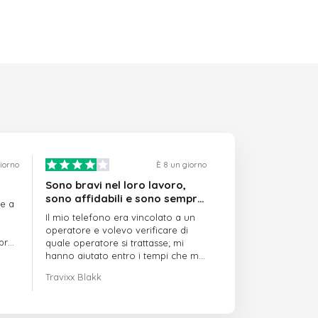
giorno
È 8 un giorno
Sono bravi nel loro lavoro,
sono affidabili e sono sempre
re a
puntuali
Il mio telefono era vincolato a un
operatore e volevo verificare di
mpre
quale operatore si trattasse; mi
hanno aiutato entro i tempi che mi
avevano indicato
Travixx Blakk