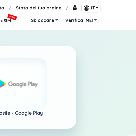
to
/
Stato del tuo ordine
/
IT
NUOVO
Sbloccare
Verifica IMEI
eSIM
asile -
Google Play