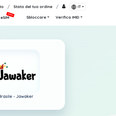
to
/
Stato del tuo ordine
/
IT
NUOVO
Sbloccare
Verifica IMEI
eSIM
Brasile -
Jawaker