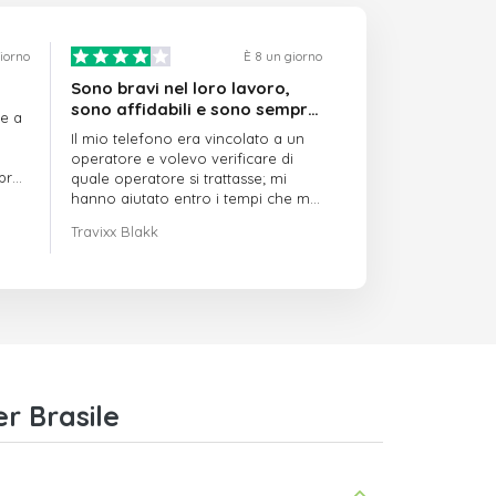
giorno
È 8 un giorno
Sono bravi nel loro lavoro,
sono affidabili e sono sempre
re a
puntuali
Il mio telefono era vincolato a un
operatore e volevo verificare di
mpre
quale operatore si trattasse; mi
hanno aiutato entro i tempi che mi
avevano indicato
Travixx Blakk
r Brasile