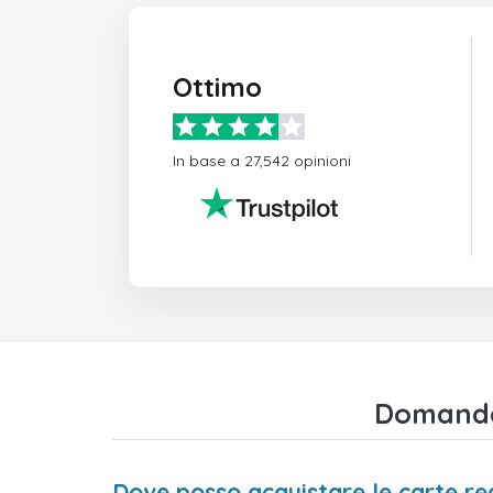
Ottimo
In base a 27,542 opinioni
Domande 
Dove posso acquistare le carte re