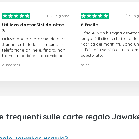
È 2 un giorno
È 3 un 
Utilizzo doctorSIM da oltre
è facile
3…
È facile. Non bisogna aspetta
lungo: è il sito perfetto per la
Utilizzo doctorSIM ormai da oltre
ricarica dei marittimi. Sono un
3 anni per tutte le mie ricariche
ufficiale in servizio e uso se
telefoniche online e, finora, non
questo sito.
ho nulla da ridire!! Lo consiglio
vivamente!!!
customer
ss ss
frequenti sulle carte regalo Jawake
galo Jawaker Brasile?