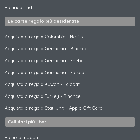
Ricarica
Iliad
Le carte regalo più desiderate
Acquista o regala Colombia
-
Netflix
Acquista o regala Germania
-
Binance
Acquista o regala Germania
-
Eneba
Acquista o regala Germania
-
Flexepin
Acquista o regala Kuwait
-
Talabat
Acquista o regala Turkey
-
Binance
Acquista o regala Stati Uniti
-
Apple Gift Card
Cellulari più liberi
Ricerca modelli