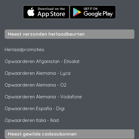
Meest verzonden herlaadbeurten
Herlaadpromoties
Opwaarderen Afganistan
-
Etisalat
Opwaarderen Alemania
-
Lyca
Opwaarderen Alemania
-
O2
Opwaarderen Alemania
-
Vodafone
Opwaarderen España
-
Digi
Opwaarderen Italia
-
Iliad
Meest gewilde cadeaubonnen