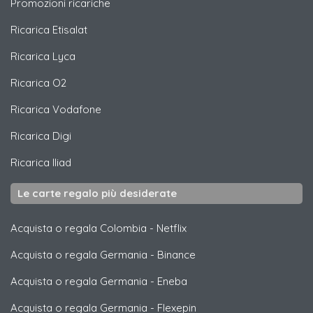
Promozioni ricariche
Ricarica
Etisalat
Ricarica
Lyca
Ricarica
O2
Ricarica
Vodafone
Ricarica
Digi
Ricarica
Iliad
Le carte regalo più desiderate
Acquista o regala Colombia
-
Netflix
Acquista o regala Germania
-
Binance
Acquista o regala Germania
-
Eneba
Acquista o regala Germania
-
Flexepin