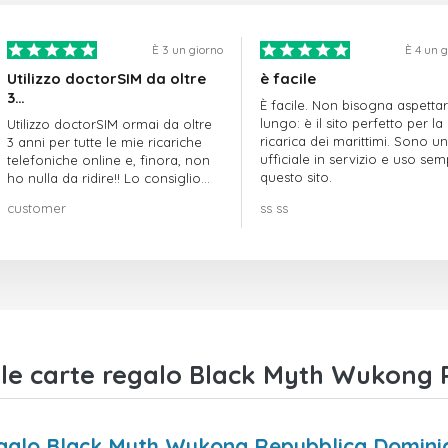
È 3 un giorno
È 4 un 
Utilizzo doctorSIM da oltre
è facile
3…
È facile. Non bisogna aspetta
lungo: è il sito perfetto per la
Utilizzo doctorSIM ormai da oltre
ricarica dei marittimi. Sono un
3 anni per tutte le mie ricariche
ufficiale in servizio e uso se
telefoniche online e, finora, non
questo sito.
ho nulla da ridire!! Lo consiglio
vivamente!!!
customer
ss ss
le carte regalo Black Myth Wukong
regalo Black Myth Wukong Repubblica Domini