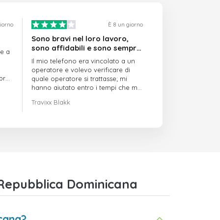
giorno
È 8 un giorno
Sono bravi nel loro lavoro,
sono affidabili e sono sempre
re a
puntuali
Il mio telefono era vincolato a un
operatore e volevo verificare di
mpre
quale operatore si trattasse; mi
hanno aiutato entro i tempi che mi
avevano indicato
Travixx Blakk
 Repubblica Dominicana
cana?