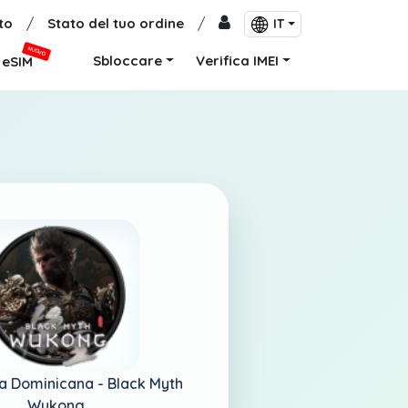
to
/
Stato del tuo ordine
/
IT
NUOVO
Sbloccare
Verifica IMEI
eSIM
a Dominicana -
Black Myth
Wukong