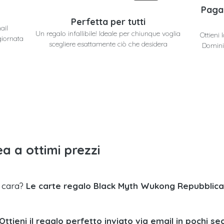
Paga
Perfetta per tutti
ail
Un regalo infallibile! Ideale per chiunque voglia
Ottieni
giornata
scegliere esattamente ciò che desidera
Domini
a a ottimi prezzi
a cara?
Le carte regalo Black Myth Wukong Repubblic
Ottieni il regalo perfetto inviato via email in pochi se