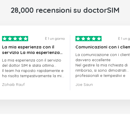
28,000 recensioni su doctorSIM
È 1 un giorno
È 1 un 
La mia esperienza con il
Comunicazioni con i clien
servizio La mia esperienza
La comunicazione con i client
con il servizio offerto da
davvero eccellente
La mia esperienza con il servizio
doctorSIM è stata ottima.
Nel gestire la mia richiesta di
del dottor SIM è stata ottima...
rimborso, si sono dimostrati
Il team ha risposto rapidamente e
professionali e tempestivi e
ha risolto tempestivamente la mia
hanno risolto il mio problema
richiesta di ordine in sospeso.
Zohaib Rauf
Joe Saun
Nel complesso, sono davvero
contento di aver scelto il dottor
SIM.
Grazie!