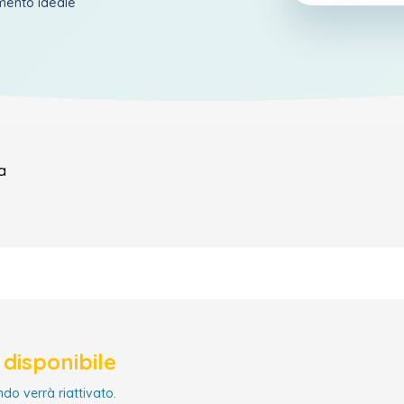
amento ideale
a
disponibile
ndo verrà riattivato.