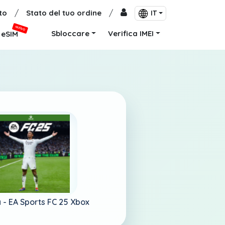
to
/
Stato del tuo ordine
/
IT
NUOVO
Sbloccare
Verifica IMEI
eSIM
a -
EA Sports FC 25 Xbox