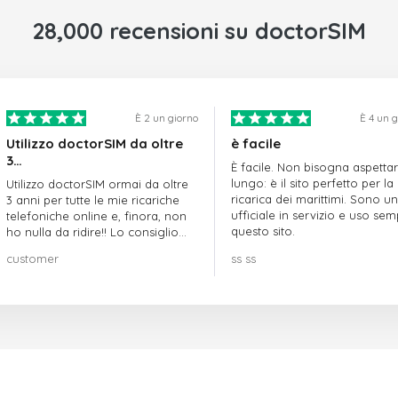
28,000 recensioni su doctorSIM
È 2 un giorno
È 4 un 
Utilizzo doctorSIM da oltre
è facile
3…
È facile. Non bisogna aspetta
lungo: è il sito perfetto per la
Utilizzo doctorSIM ormai da oltre
ricarica dei marittimi. Sono un
3 anni per tutte le mie ricariche
ufficiale in servizio e uso se
telefoniche online e, finora, non
questo sito.
ho nulla da ridire!! Lo consiglio
vivamente!!!
customer
ss ss