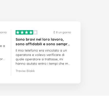
giorno
È 8 un giorno
Sono bravi nel loro lavoro,
sono affidabili e sono sempre
re a
puntuali
Il mio telefono era vincolato a un
operatore e volevo verificare di
mpre
quale operatore si trattasse; mi
hanno aiutato entro i tempi che mi
avevano indicato
Travixx Blakk