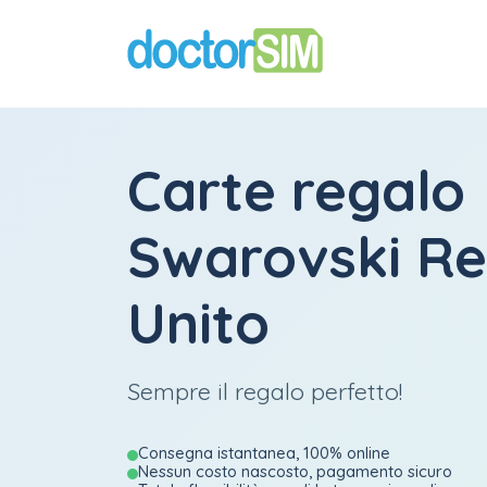
Carte regalo
Swarovski R
Unito
Sempre il regalo perfetto!
Consegna istantanea, 100% online
Nessun costo nascosto, pagamento sicuro