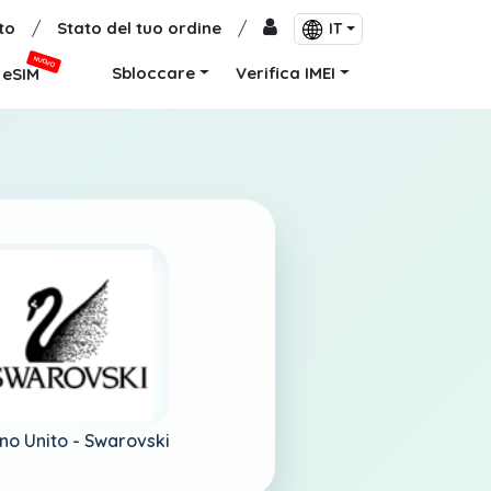
to
/
Stato del tuo ordine
/
IT
NUOVO
Sbloccare
Verifica IMEI
eSIM
no Unito -
Swarovski