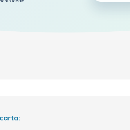
amento ideale
 carta: