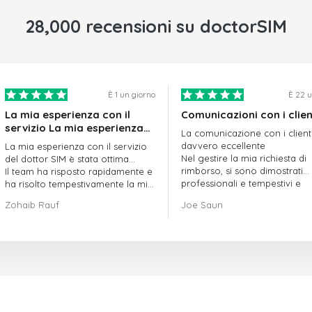
28,000 recensioni su doctorSIM
È 1 un giorno
È 22 u
La mia esperienza con il
Comunicazioni con i clien
servizio La mia esperienza
La comunicazione con i client
con il servizio offerto da
davvero eccellente
La mia esperienza con il servizio
doctorSIM è stata ottima.
Nel gestire la mia richiesta di
del dottor SIM è stata ottima...
rimborso, si sono dimostrati
Il team ha risposto rapidamente e
professionali e tempestivi e
ha risolto tempestivamente la mia
hanno risolto il mio problema
richiesta di ordine in sospeso.
Zohaib Rauf
Joe Saun
Nel complesso, sono davvero
contento di aver scelto il dottor
SIM.
Grazie!