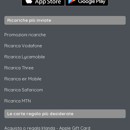
Ricariche più inviate
Promozioni ricariche
Ricarica
Vodafone
Ricarica
Lycamobile
Ricarica
Three
Ricarica
eir Mobile
Ricarica
Safaricom
Ricarica
MTN
Le carte regalo più desiderate
Acquista o regala Irlanda
-
Apple Gift Card