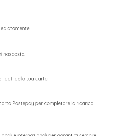
mmediatamente.
ni nascoste.
 i dati della tua carta.
a carta Postepay per completare la ricarica
locali e internazionali per garantirti sempre