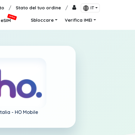
to
/
Stato del tuo ordine
/
IT
NUOVO
Sbloccare
Verifica IMEI
eSIM
Italia -
HO Mobile