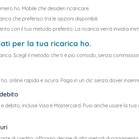
 numero ho. Mobile che desideri ricaricare.
arica che preferisci tra le opzioni disponibili.
nto con il tuo metodo preferito. La ricarica verrà inviata i
i per la tua ricarica ho.
icarica. Scegli il metodo che ti è più comodo, senza commissio
 ho. online rapida e sicura. Paga in un clic senza dover inserire
 debito
to e debito, incluse Visa e Mastercard. Puoi anche usare la tu
uri
arte di credito, offriamo decine di altri metodi di pagamento 