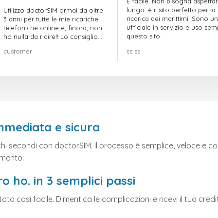
È facile. Non bisogna aspetta
lungo: è il sito perfetto per la
Utilizzo doctorSIM ormai da oltre
ricarica dei marittimi. Sono un
3 anni per tutte le mie ricariche
ufficiale in servizio e uso se
telefoniche online e, finora, non
questo sito.
ho nulla da ridire!! Lo consiglio
vivamente!!!
customer
ss ss
immediata e sicura
ochi secondi con doctorSIM. Il processo è semplice, veloce e c
omento.
o ho. in 3 semplici passi
tato così facile. Dimentica le complicazioni e ricevi il tuo c