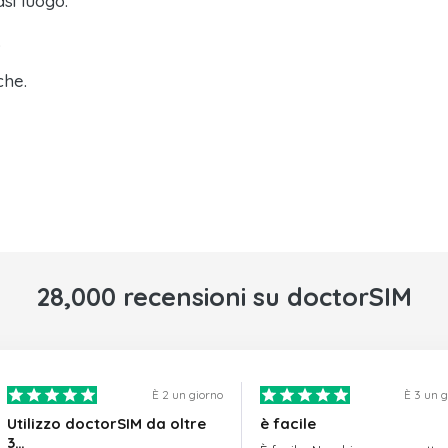
asi luogo.
.
che.
28,000 recensioni su doctorSIM
È 2 un giorno
È 3 un 
Utilizzo doctorSIM da oltre
è facile
3…