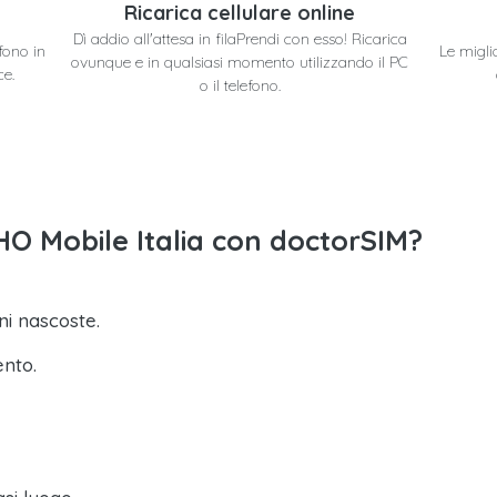
Ricarica cellulare online
Dì addio all'attesa in filaPrendi con esso! Ricarica
efono in
Le migli
ovunque e in qualsiasi momento utilizzando il PC
ce.
o il telefono.
o HO Mobile Italia con doctorSIM?
i nascoste.
ento.