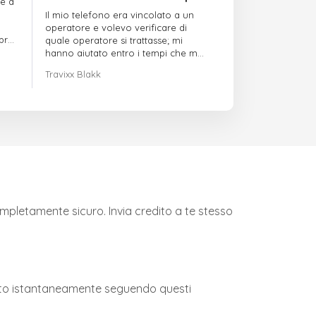
re a
puntuali
Il mio telefono era vincolato a un
operatore e volevo verificare di
mpre
quale operatore si trattasse; mi
hanno aiutato entro i tempi che mi
avevano indicato
Travixx Blakk
ompletamente sicuro. Invia credito a te stesso
redito istantaneamente seguendo questi