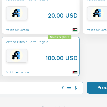
20.00 USD
Valido per Jordan
Valido per Jor
Scelta migliore
Azteco Bitcoin Carta Regalo
100.00 USD
Valido per Jordan
Pro
€
$