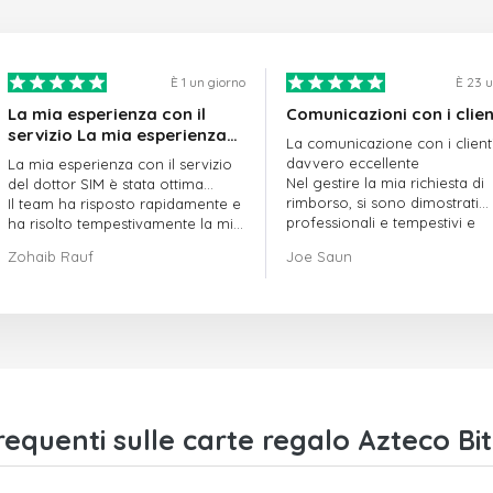
È 1 un giorno
È 23 u
La mia esperienza con il
Comunicazioni con i clien
servizio La mia esperienza
La comunicazione con i client
con il servizio offerto da
davvero eccellente
La mia esperienza con il servizio
doctorSIM è stata ottima.
Nel gestire la mia richiesta di
del dottor SIM è stata ottima...
rimborso, si sono dimostrati
Il team ha risposto rapidamente e
professionali e tempestivi e
ha risolto tempestivamente la mia
hanno risolto il mio problema
richiesta di ordine in sospeso.
Zohaib Rauf
Joe Saun
Nel complesso, sono davvero
contento di aver scelto il dottor
SIM.
Grazie!
quenti sulle carte regalo Azteco Bi