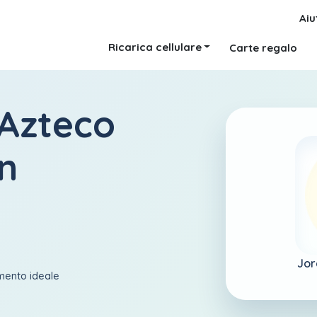
Aiu
Ricarica cellulare
Carte regalo
 Azteco
n
Jor
amento ideale