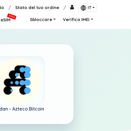
to
/
Stato del tuo ordine
/
IT
NUOVO
Sbloccare
Verifica IMEI
eSIM
dan -
Azteco Bitcoin