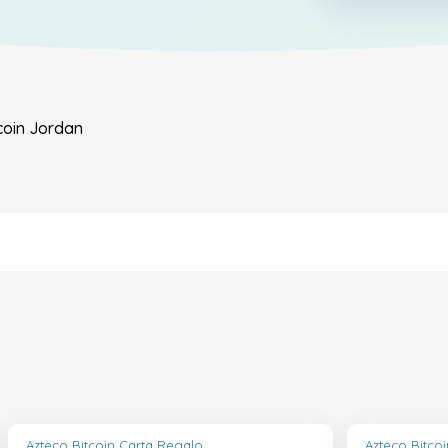
coin
Jordan
Azteco Bitcoin Carta Regalo
Azteco Bitco