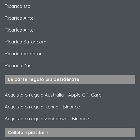
Ricarica
stc
Ricarica
Airtel
Ricarica
Airtel
Ricarica
Safaricom
Ricarica
Vodafone
Ricarica
Yas
Le carte regalo più desiderate
Acquista o regala Australia
-
Apple Gift Card
Acquista o regala Kenya
-
Binance
Acquista o regala Zimbabwe
-
Binance
Cellulari più liberi