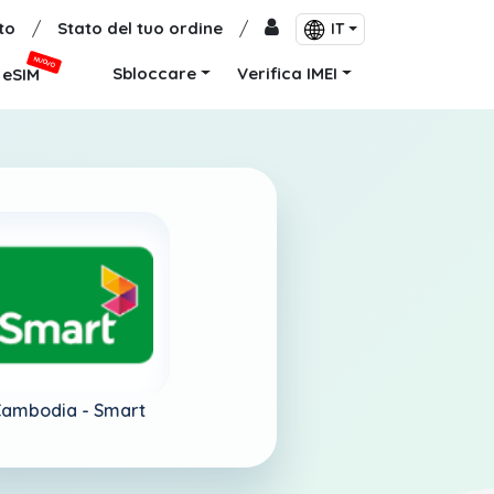
to
/
Stato del tuo ordine
/
IT
NUOVO
Sbloccare
Verifica IMEI
eSIM
ambodia -
Smart