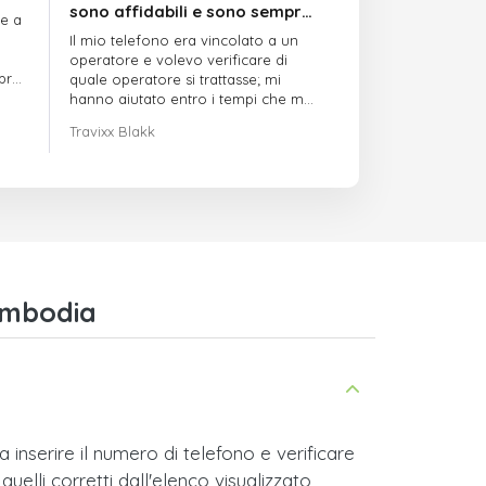
sono affidabili e sono sempre
re a
puntuali
Il mio telefono era vincolato a un
operatore e volevo verificare di
mpre
quale operatore si trattasse; mi
hanno aiutato entro i tempi che mi
avevano indicato
Travixx Blakk
ambodia
inserire il numero di telefono e verificare
quelli corretti dall'elenco visualizzato