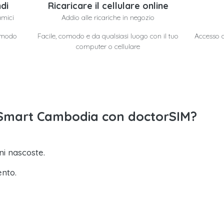
di
Ricaricare il cellulare online
amici
Addio alle ricariche in negozio
n modo
Facile, comodo e da qualsiasi luogo con il tuo
Accesso a 
computer o cellulare
to Smart Cambodia con doctorSIM?
i nascoste.
ento.