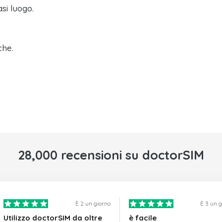
asi luogo.
.
che.
28,000 recensioni su doctorSIM
È 2 un giorno
È 3 un 
Utilizzo doctorSIM da oltre
è facile