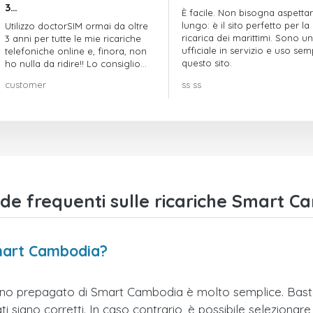
3…
È facile. Non bisogna aspetta
lungo: è il sito perfetto per la
Utilizzo doctorSIM ormai da oltre
ricarica dei marittimi. Sono un
3 anni per tutte le mie ricariche
ufficiale in servizio e uso se
telefoniche online e, finora, non
questo sito.
ho nulla da ridire!! Lo consiglio
vivamente!!!
customer
ss ss
e frequenti sulle ricariche Smart C
Smart Cambodia?
fono prepagato di Smart Cambodia è molto semplice. Basta 
 siano corretti. In caso contrario, è possibile selezionare 