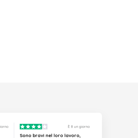
giorno
È 8 un giorno
Sono bravi nel loro lavoro,