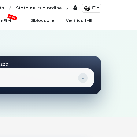
to
/
Stato del tuo ordine
/
IT
NUOVO
Sbloccare
Verifica IMEI
eSIM
izzo: