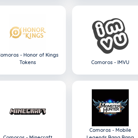
omoros - Honor of Kings
Tokens
Comoros - IMVU
Comoros - Mobile
Comoros - Minecraft
Legends Bang Bang