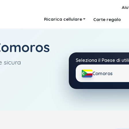
Aiu
Ricarica cellulare
Carte regalo
Comoros
Seleziona il Paese di util
e sicura
Comoros