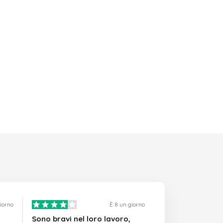
giorno
È 8 un giorno
Sono bravi nel loro lavoro,