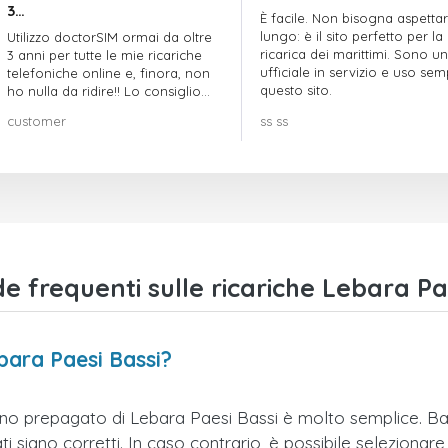
3…
È facile. Non bisogna aspetta
lungo: è il sito perfetto per la
Utilizzo doctorSIM ormai da oltre
ricarica dei marittimi. Sono un
3 anni per tutte le mie ricariche
ufficiale in servizio e uso se
telefoniche online e, finora, non
questo sito.
ho nulla da ridire!! Lo consiglio
vivamente!!!
customer
ss ss
 frequenti sulle ricariche Lebara Pae
bara Paesi Bassi?
ono prepagato di Lebara Paesi Bassi è molto semplice. Bast
 siano corretti. In caso contrario, è possibile selezionare 