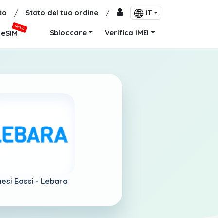
to
/
Stato del tuo ordine
/
IT
NUOVO
Sbloccare
Verifica IMEI
eSIM
esi Bassi -
Lebara