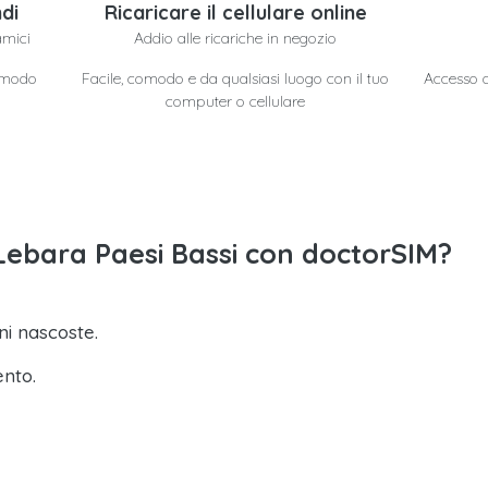
di
Ricaricare il cellulare online
amici
Addio alle ricariche in negozio
n modo
Facile, comodo e da qualsiasi luogo con il tuo
Accesso a 
computer o cellulare
o Lebara Paesi Bassi con doctorSIM?
i nascoste.
ento.