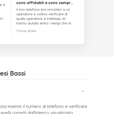
sono affidabili e sono sempre
re a
puntuali
Il mio telefono era vincolato a un
operatore e volevo verificare di
mpre
quale operatore si trattasse; mi
hanno aiutato entro i tempi che mi
avevano indicato
Travixx Blakk
si Bassi
a inserire il numero di telefono e verificare
quelli corretti dall'elenco visualizzato