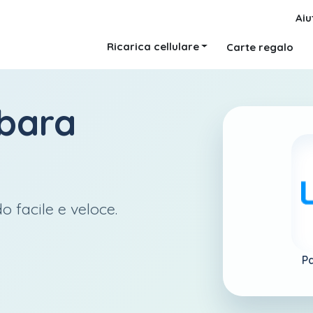
Aiu
Ricarica cellulare
Carte regalo
bara
o facile e veloce.
Pa