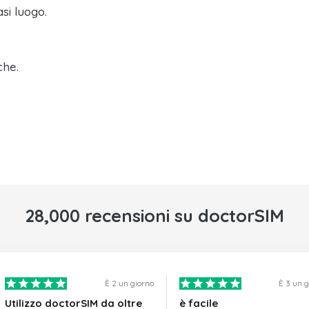
asi luogo.
.
che.
28,000 recensioni su doctorSIM
È 2 un giorno
È 3 un 
Utilizzo doctorSIM da oltre
è facile