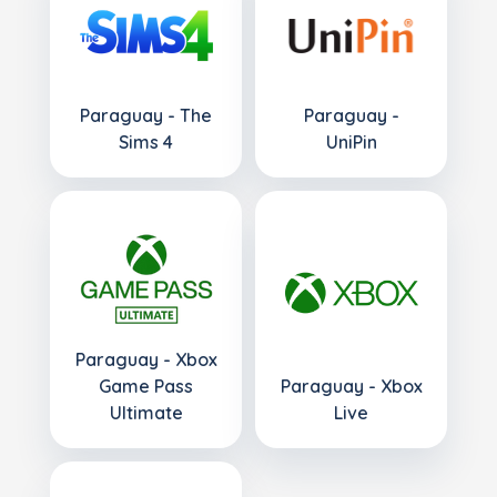
Paraguay - The
Paraguay -
Sims 4
UniPin
Paraguay - Xbox
Game Pass
Paraguay - Xbox
Ultimate
Live