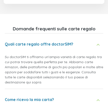
Domande frequenti sulle carte regalo
Quali carte regalo offre doctorSIM?
Su doctorSIM ti offriamo un'ampia varietà di carte regalo tra
cui potrai trovare quella perfetta per te. Abbiamo carte
Amazon, delle piattaforme di giochi più popolari e molte altre
opzioni per soddisfare tutti i gusti e le esigenze. Consulta
tutte le carte disponibili selezionando il tuo paese di
destinazione qui sopra.
Come ricevo la mia carta?