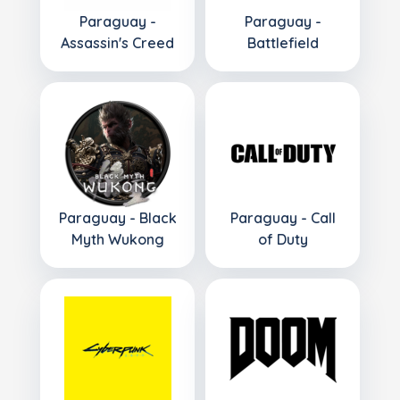
Paraguay -
Paraguay -
Assassin's Creed
Battlefield
Paraguay - Black
Paraguay - Call
Myth Wukong
of Duty