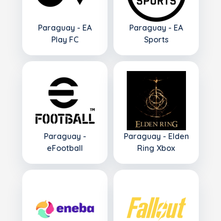
Paraguay - EA
Paraguay - EA
Play FC
Sports
Paraguay -
Paraguay - Elden
eFootball
Ring Xbox