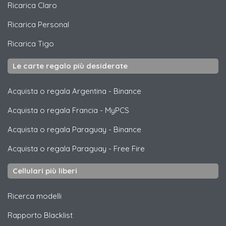
Ricarica
Claro
Ricarica
Personal
Ricarica
Tigo
Le carte regalo più desiderate
Acquista o regala Argentina
-
Binance
Acquista o regala Francia
-
MyPCS
Acquista o regala Paraguay
-
Binance
Acquista o regala Paraguay
-
Free Fire
Cellulari più liberi
Ricerca modelli
Rapporto Blacklist