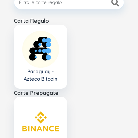
Carta Regalo
Paraguay -
Azteco Bitcoin
Carte Prepagate