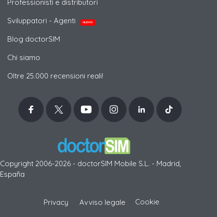
Professionisti e distributori
Sviluppatori - Agenti
NUOVO
Blog doctorSIM
Chi siamo
Oltre 25.000 recensioni reali!
Copyright 2006-2026 - doctorSIM Mobile S.L. - Madrid,
España
-
Cookie
Privacy
Avviso legale