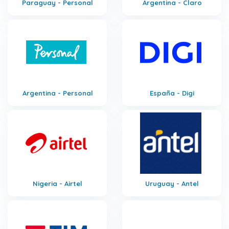
Paraguay - Personal
Argentina - Claro
Argentina - Personal
España - Digi
Nigeria - Airtel
Uruguay - Antel