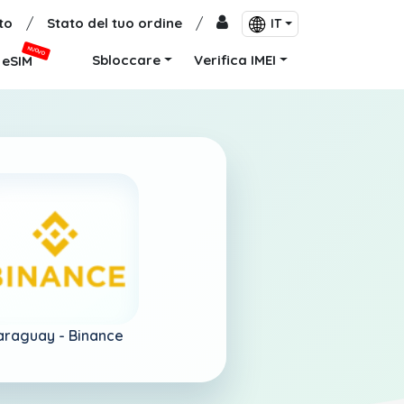
to
/
Stato del tuo ordine
/
IT
NUOVO
Sbloccare
Verifica IMEI
eSIM
araguay -
Binance