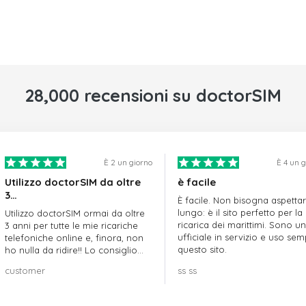
28,000 recensioni su doctorSIM
È 2 un giorno
È 4 un 
Utilizzo doctorSIM da oltre
è facile
3…
È facile. Non bisogna aspetta
lungo: è il sito perfetto per la
Utilizzo doctorSIM ormai da oltre
ricarica dei marittimi. Sono un
3 anni per tutte le mie ricariche
ufficiale in servizio e uso se
telefoniche online e, finora, non
questo sito.
ho nulla da ridire!! Lo consiglio
vivamente!!!
customer
ss ss