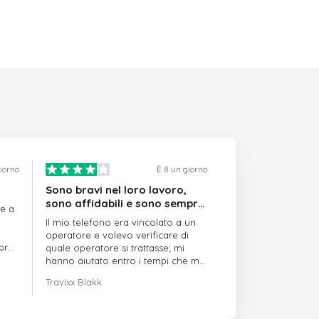
giorno
È 8 un giorno
Sono bravi nel loro lavoro,
sono affidabili e sono sempre
re a
puntuali
Il mio telefono era vincolato a un
operatore e volevo verificare di
mpre
quale operatore si trattasse; mi
hanno aiutato entro i tempi che mi
avevano indicato
Travixx Blakk