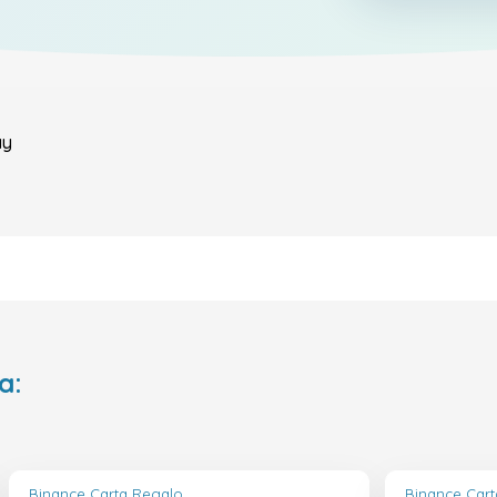
ay
a:
Binance Carta Regalo
Binance Car