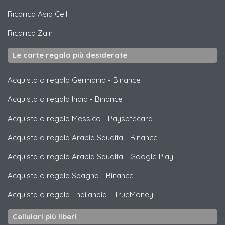
Ricarica
Asia Cell
Ricarica
Zain
Le carte regalo più desiderate
Acquista o regala Germania
-
Binance
Acquista o regala India
-
Binance
Acquista o regala Messico
-
Paysafecard
Acquista o regala Arabia Saudita
-
Binance
Acquista o regala Arabia Saudita
-
Google Play
Acquista o regala Spagna
-
Binance
Acquista o regala Thailandia
-
TrueMoney
Cellulari più liberi