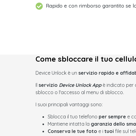
Rapido e con rimborso garantito se lo
Come sbloccare il tuo cell
Device Unlock è un
servizio rapido e affida
Il
servizio
Device Unlock App
è indicato per q
sblocco o l'accesso al menu di sblocco.
I suoi principali vantaggi sono:
Sblocca il tuo telefono
per sempre
e co
Mantiene intatta la
garanzia dello sm
Conserva le tue foto
e i
tuoi
file sul t