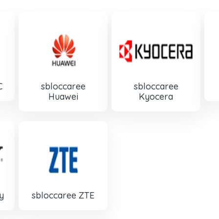
C
sbloccaree
sbloccaree
Huawei
Kyocera
y
sbloccaree ZTE