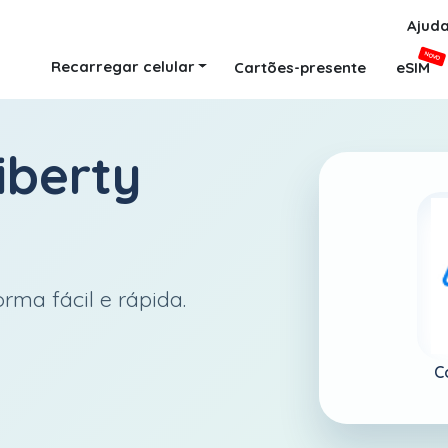
Ajud
NOVO
Recarregar celular
Cartões-presente
eSIM
iberty
rma fácil e rápida.
C