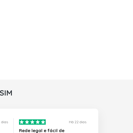
rSIM
 dias
Há 22 dias
Rede legal e fácil de