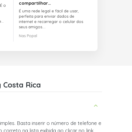
compartilhar…
 É o
É uma rede legal e fácil de usar,
perfeita para enviar dados de
e
internet e recarregar o celular dos
seus amigos.
Nas Popal
O atendimento ao cliente é incrível.
Sempre que você tem algum
problema, eles estão lá para te
ajudar.
Recomendo o doctorSIM.com a
todo mundo.
Muito obrigado,
 Costa Rica
Nas
mples. Basta inserir o número de telefone e
orreto na lista exibida ao clicar no link