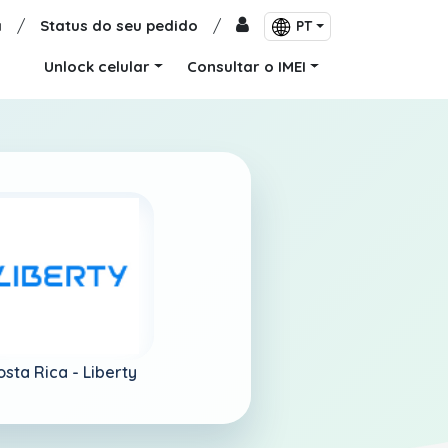
a
/
Status do seu pedido
/
PT
Unlock celular
Consultar o IMEI
osta Rica -
Liberty