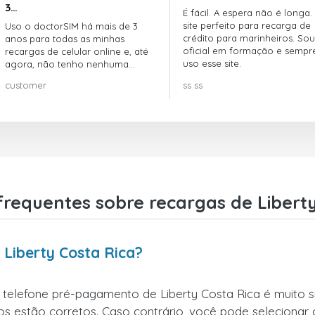
3…
É fácil. A espera não é longa.
site perfeito para recarga de
Uso o doctorSIM há mais de 3
crédito para marinheiros. Sou
anos para todas as minhas
oficial em formação e sempr
recargas de celular online e, até
uso esse site.
agora, não tenho nenhuma
reclamação!! Super recomendo!!!
customer
ss ss
frequentes sobre recargas de Liberty
Liberty Costa Rica?
 telefone pré-pagamento de Liberty Costa Rica é muito si
s estão corretos. Caso contrário, você pode selecionar o c