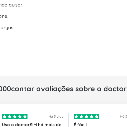
de quiser.
one.
argas.
000contar avaliações sobre o docto
Há 3 dias
Há 5
Uso o doctorSIM há mais de
É fácil