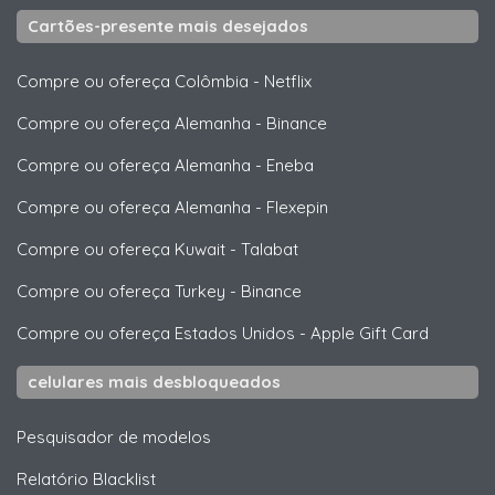
Cartões-presente mais desejados
Compre ou ofereça Colômbia
-
Netflix
Compre ou ofereça Alemanha
-
Binance
Compre ou ofereça Alemanha
-
Eneba
Compre ou ofereça Alemanha
-
Flexepin
Compre ou ofereça Kuwait
-
Talabat
Compre ou ofereça Turkey
-
Binance
Compre ou ofereça Estados Unidos
-
Apple Gift Card
celulares mais desbloqueados
Pesquisador de modelos
Relatório Blacklist