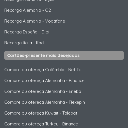
Recarga Alemania
-
O2
Recarga Alemania
-
Vodafone
Recarga España
-
Digi
Recarga Italia
-
Iliad
Cartões-presente mais desejados
Compre ou ofereça Colômbia
-
Netflix
Compre ou ofereça Alemanha
-
Binance
Compre ou ofereça Alemanha
-
Eneba
Compre ou ofereça Alemanha
-
Flexepin
Compre ou ofereça Kuwait
-
Talabat
Compre ou ofereça Turkey
-
Binance