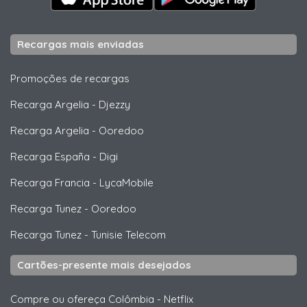
Recargas mais enviadas
Promoções de recargas
Recarga Argelia
-
Djezzy
Recarga Argelia
-
Ooredoo
Recarga España
-
Digi
Recarga Francia
-
LycaMobile
Recarga Tunez
-
Ooredoo
Recarga Tunez
-
Tunisie Telecom
Cartões-presente mais desejados
Compre ou ofereça Colômbia
-
Netflix