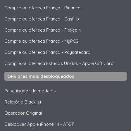
Compre ou ofereça França
-
Binance
Compre ou ofereça França
-
Cashlib
Compre ou ofereça França
-
Flexepin
Compre ou ofereça França
-
MyPCS
Compre ou ofereça França
-
Paysafecard
Compre ou ofereça Estados Unidos
-
Apple Gift Card
celulares mais desbloqueados
Pesquisador de modelos
Relatório Blacklist
Operador Original
Débloquer
Apple
iPhone 14 - AT&T