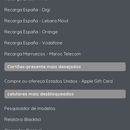
Recarga España
-
Digi
Recarga España
-
Lebara Movil
Recarga España
-
Orange
Recarga España
-
Vodafone
Recarga Marruecos
-
Maroc Telecom
Cartões-presente mais desejados
Compre ou ofereça Estados Unidos
-
Apple Gift Card
celulares mais desbloqueados
Pesquisador de modelos
Relatório Blacklist