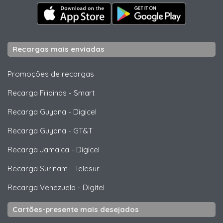
Recargas mais enviadas
Promoções de recargas
Recarga Filipinas
-
Smart
Recarga Guyana
-
Digicel
Recarga Guyana
-
GT&T
Recarga Jamaica
-
Digicel
Recarga Surinam
-
Telesur
Recarga Venezuela
-
Digitel
Cartões-presente mais desejados