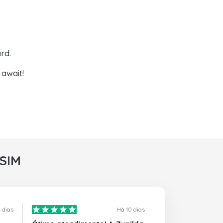
rd.
await!
rSIM
 dias
Há 10 dias