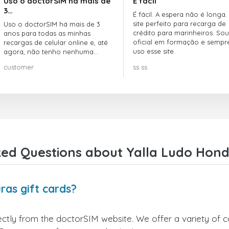
Uso o doctorSIM há mais de
É fácil
3…
É fácil. A espera não é longa.
site perfeito para recarga de
Uso o doctorSIM há mais de 3
crédito para marinheiros. Sou
anos para todas as minhas
oficial em formação e sempr
recargas de celular online e, até
uso esse site.
agora, não tenho nenhuma
reclamação!! Super recomendo!!!
customer
ss ss
ed Questions about Yalla Ludo Hond
ras gift cards?
ctly from the doctorSIM website. We offer a variety of car