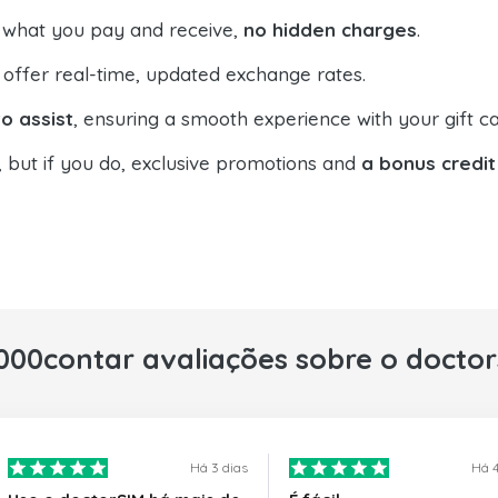
 what you pay and receive,
no hidden charges
.
offer real-time, updated exchange rates.
o assist
, ensuring a smooth experience with your gift ca
, but if you do, exclusive promotions and
a bonus credit
000contar avaliações sobre o docto
Há 3 dias
Há 4