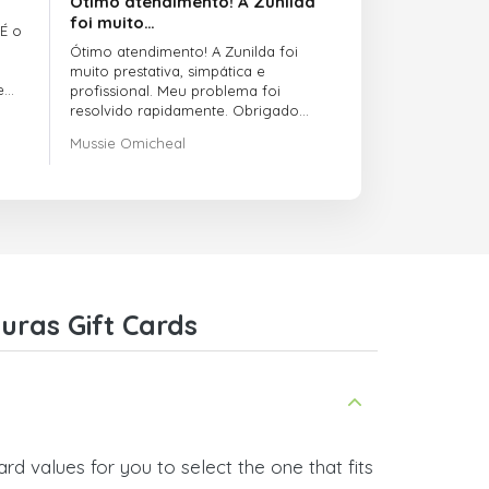
Ótimo atendimento! A Zunilda
foi muito…
 É o
Ótimo atendimento! A Zunilda foi
muito prestativa, simpática e
e
profissional. Meu problema foi
resolvido rapidamente. Obrigado
pelo excelente suporte!
Mussie Omicheal
uras Gift Cards
d values for you to select the one that fits