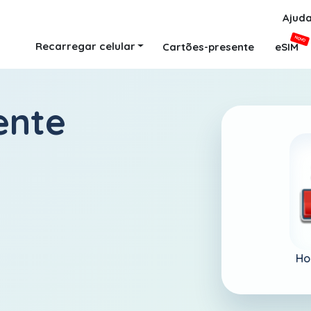
Ajud
NOVO
Recarregar celular
Cartões-presente
eSIM
ente
Ho