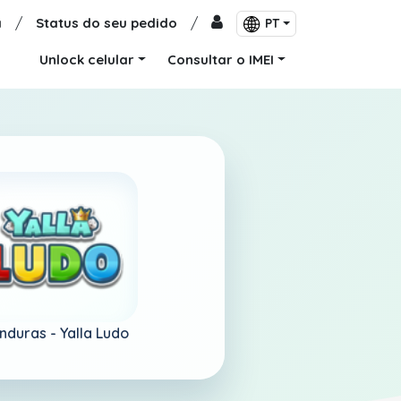
a
/
Status do seu pedido
/
PT
Unlock celular
Consultar o IMEI
nduras -
Yalla Ludo