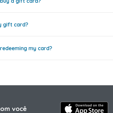
buy a gift card?
y gift card?
e redeeming my card?
com você