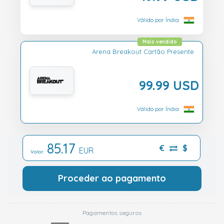
Válido por Índia
Mais vendido
Arena Breakout Cartão Presente
99.99 USD
Válido por Índia
85.17
€
$
EUR
Valor:
Proceder ao pagamento
Pagamentos seguros