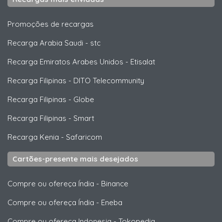
Promoções de recargas
Recarga Arabia Saudi
-
stc
Recarga Emiratos Arabes Unidos
-
Etisalat
Recarga Filipinas
-
DITO Telecommunity
Recarga Filipinas
-
Globe
Recarga Filipinas
-
Smart
Recarga Kenia
-
Safaricom
Cartões-presente mais desejados
Compre ou ofereça Índia
-
Binance
Compre ou ofereça Índia
-
Eneba
Compre ou ofereça Indonesia
-
Tokopedia