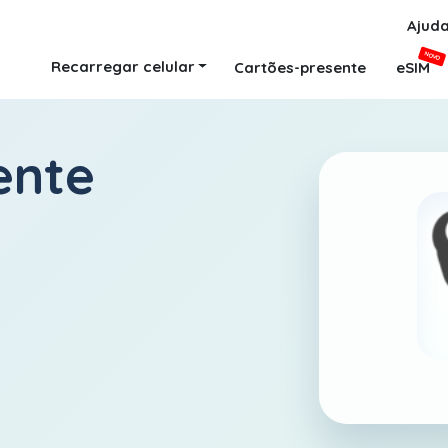
Ajud
NOVO
Recarregar celular
Cartões-presente
eSIM
ente