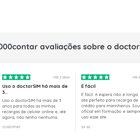
000contar avaliações sobre o docto
Há 2 dias
Há 4
Uso o doctorSIM há mais de
É fácil
3…
É fácil. A espera não é longa.
site perfeito para recarga de
Uso o doctorSIM há mais de 3
crédito para marinheiros. Sou
anos para todas as minhas
oficial em formação e sempr
recargas de celular online e, até
uso esse site.
agora, não tenho nenhuma
reclamação!! Super recomendo!!!
customer
ss ss