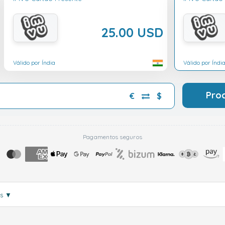
25.00 USD
Válido por Índia
Válido por Índi
Pro
€
$
Pagamentos seguros
is
▼