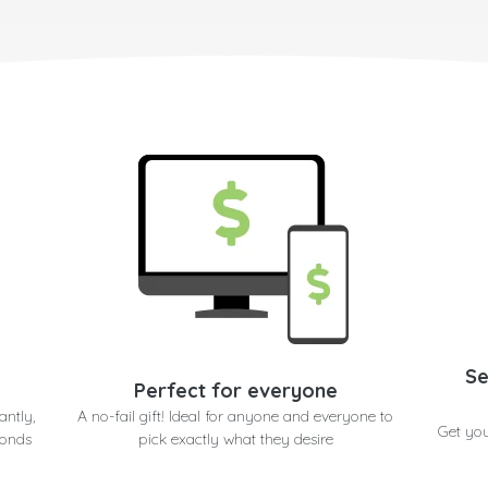
Se
Perfect for everyone
antly,
A no-fail gift! Ideal for anyone and everyone to
Get you
conds
pick exactly what they desire