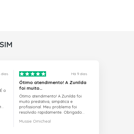
rSIM
 dias
Há 9 dias
Ótimo atendimento! A Zunilda
foi muito…
 É o
Ótimo atendimento! A Zunilda foi
muito prestativa, simpática e
e
profissional. Meu problema foi
resolvido rapidamente. Obrigado
pelo excelente suporte!
Mussie Omicheal