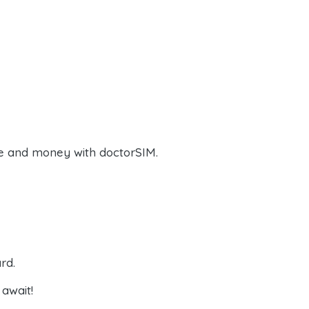
e and money with doctorSIM.
rd.
await!