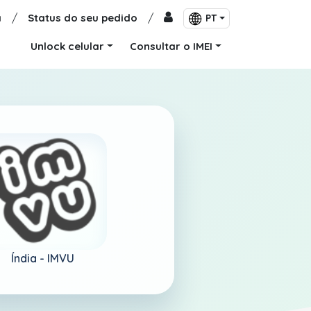
a
/
Status do seu pedido
/
PT
Unlock celular
Consultar o IMEI
Índia -
IMVU