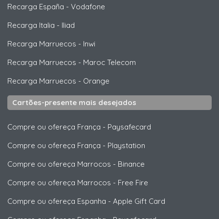
Recarga España
-
Vodafone
Recarga Italia
-
Iliad
Recarga Marruecos
-
Inwi
Recarga Marruecos
-
Maroc Telecom
Recarga Marruecos
-
Orange
Cartões-presente mais desejados
Compre ou ofereça França
-
Paysafecard
Compre ou ofereça França
-
Playstation
Compre ou ofereça Marrocos
-
Binance
Compre ou ofereça Marrocos
-
Free Fire
Compre ou ofereça Espanha
-
Apple Gift Card