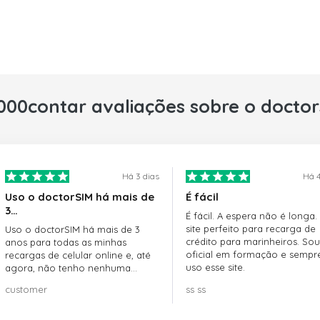
000contar avaliações sobre o docto
Há 3 dias
Há 4
Uso o doctorSIM há mais de
É fácil
3…
É fácil. A espera não é longa.
site perfeito para recarga de
Uso o doctorSIM há mais de 3
crédito para marinheiros. Sou
anos para todas as minhas
oficial em formação e sempr
recargas de celular online e, até
uso esse site.
agora, não tenho nenhuma
reclamação!! Super recomendo!!!
customer
ss ss