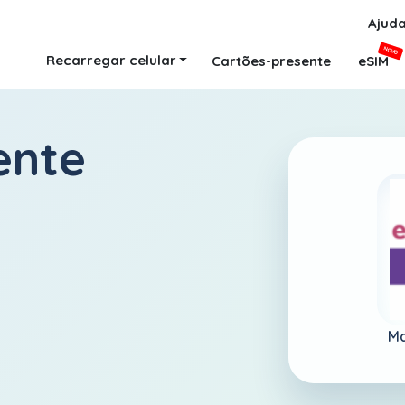
Ajud
NOVO
Recarregar celular
Cartões-presente
eSIM
ente
Ma