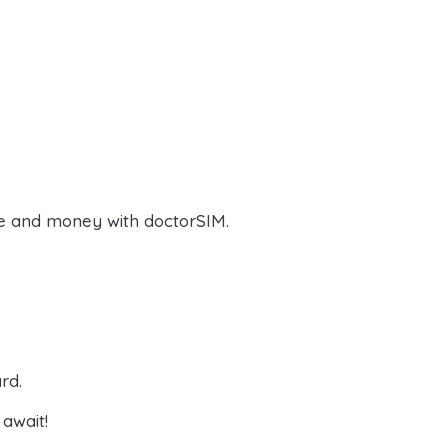
e and money with doctorSIM.
rd.
await!