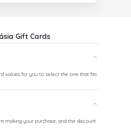
ajudar.
Recomendo o doctorSIM.com a
todo mundo.
Muito obrigado,
sia Gift Cards
Nas
d values for you to select the one that fits
ore making your purchase, and the discount