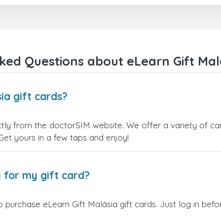
ked Questions about eLearn Gift Malá
ia gift cards?
ctly from the doctorSIM website. We offer a variety of car
 Get yours in a few taps and enjoy!
 for my gift card?
 purchase eLearn Gift Malásia gift cards. Just log in bef