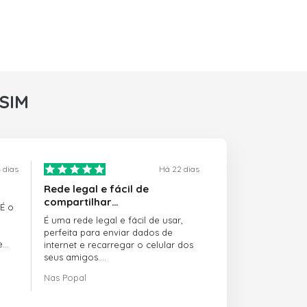
rSIM
 dias
Há 22 dias
Rede legal e fácil de
compartilhar…
 É o
É uma rede legal e fácil de usar,
perfeita para enviar dados de
e
internet e recarregar o celular dos
seus amigos.
Nas Popal
O atendimento ao cliente é incrível.
Sempre que você tem algum
problema, eles estão lá para te