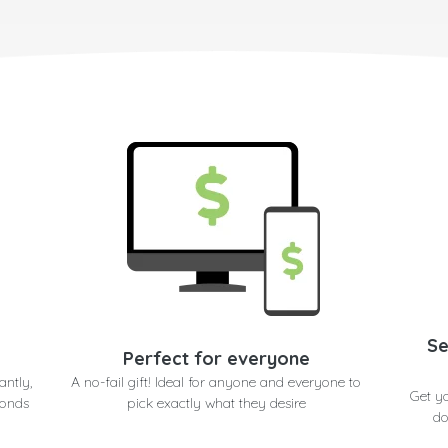
Se
Perfect for everyone
antly,
A no-fail gift! Ideal for anyone and everyone to
Get yo
conds
pick exactly what they desire
do