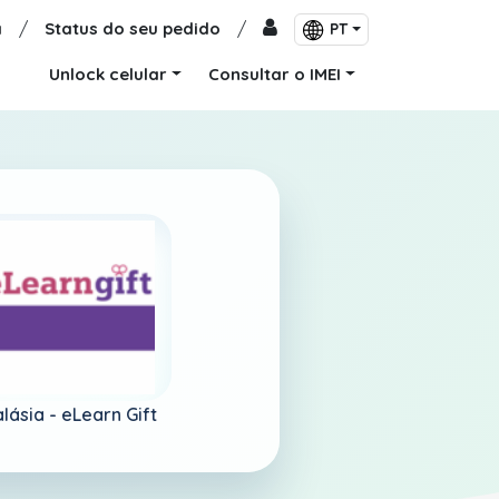
a
/
Status do seu pedido
/
PT
Unlock celular
Consultar o IMEI
lásia -
eLearn Gift