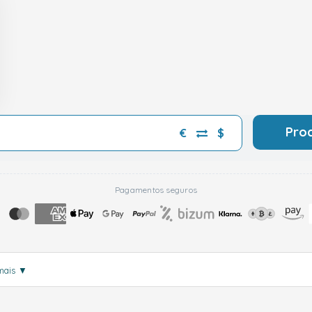
Pro
€
$
Pagamentos seguros
mais
▼