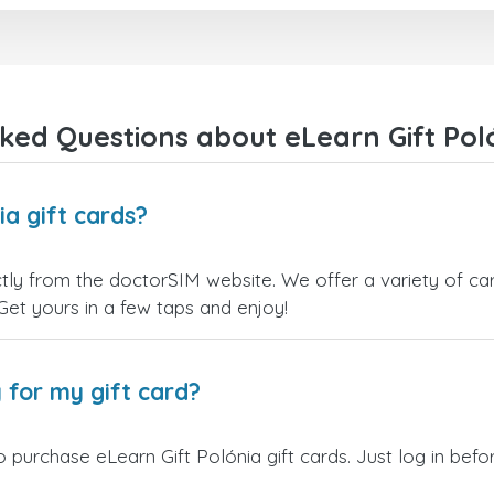
ked Questions about eLearn Gift Poló
ia gift cards?
ctly from the doctorSIM website. We offer a variety of card
 Get yours in a few taps and enjoy!
 for my gift card?
 purchase eLearn Gift Polónia gift cards. Just log in bef