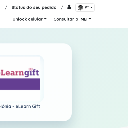
a
/
Status do seu pedido
/
PT
Unlock celular
Consultar o IMEI
lónia -
eLearn Gift