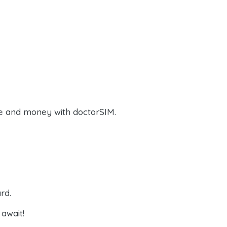
e and money with doctorSIM.
rd.
await!