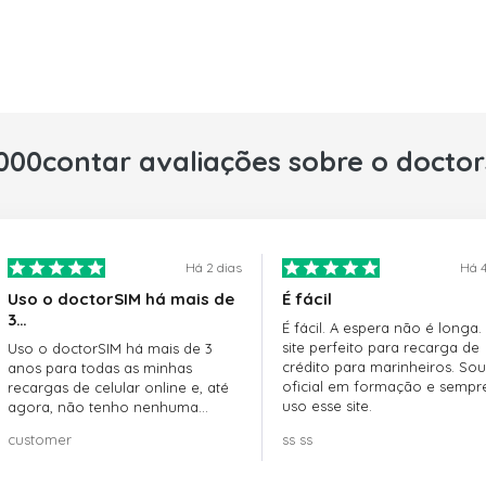
000contar avaliações sobre o docto
Há 2 dias
Há 4
Uso o doctorSIM há mais de
É fácil
3…
É fácil. A espera não é longa.
site perfeito para recarga de
Uso o doctorSIM há mais de 3
crédito para marinheiros. Sou
anos para todas as minhas
oficial em formação e sempr
recargas de celular online e, até
uso esse site.
agora, não tenho nenhuma
reclamação!! Super recomendo!!!
customer
ss ss