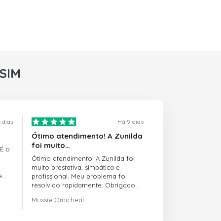
rSIM
 dias
Há 9 dias
Ótimo atendimento! A Zunilda
foi muito…
 É o
Ótimo atendimento! A Zunilda foi
muito prestativa, simpática e
e
profissional. Meu problema foi
resolvido rapidamente. Obrigado
pelo excelente suporte!
Mussie Omicheal