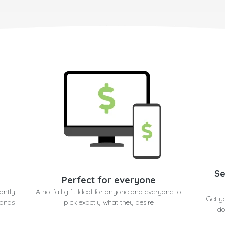
Se
Perfect for everyone
antly,
A no-fail gift! Ideal for anyone and everyone to
Get y
conds
pick exactly what they desire
do