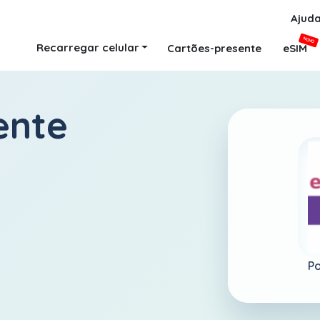
Ajud
NOVO
Recarregar celular
Cartões-presente
eSIM
ente
Po