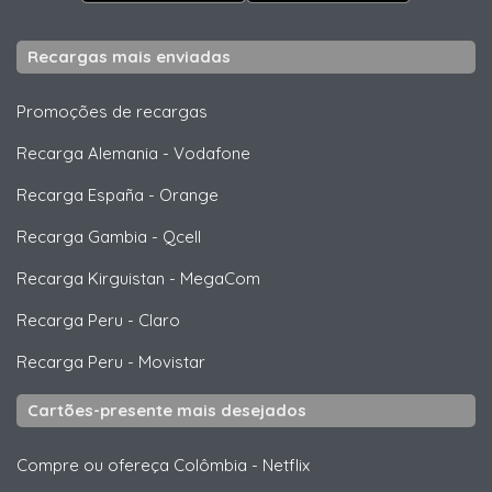
Recargas mais enviadas
Promoções de recargas
Recarga Alemania
-
Vodafone
Recarga España
-
Orange
Recarga Gambia
-
Qcell
Recarga Kirguistan
-
MegaCom
Recarga Peru
-
Claro
Recarga Peru
-
Movistar
Cartões-presente mais desejados
Compre ou ofereça Colômbia
-
Netflix