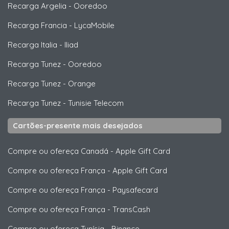
Recarga Argelia
-
Ooredoo
Recarga Francia
-
LycaMobile
Recarga Italia
-
Iliad
Recarga Tunez
-
Ooredoo
Recarga Tunez
-
Orange
Recarga Tunez
-
Tunisie Telecom
Cartões-presente mais desejados
Compre ou ofereça Canadá
-
Apple Gift Card
Compre ou ofereça França
-
Apple Gift Card
Compre ou ofereça França
-
Paysafecard
Compre ou ofereça França
-
TransCash
Compre ou ofereça Tunísia
-
Binance